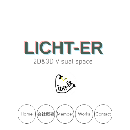
LICHT-ER
2D&3D Visual space
Home
会社概要
Member
Works
Contact