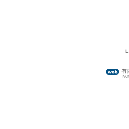
有
web
PA